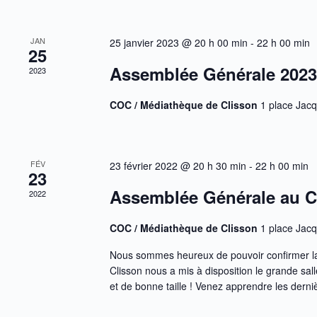
t
e
s
m
p
e
JAN
25 janvier 2023 @ 20 h 00 min
-
22 h 00 min
a
n
25
r
t
Assemblée Générale 2023
m
2023
s
o
t
COC / Médiathèque de Clisson
1 place Jac
-
c
l
é
.
FÉV
23 février 2022 @ 20 h 30 min
-
22 h 00 min
23
Assemblée Générale au C
2022
COC / Médiathèque de Clisson
1 place Jac
Nous sommes heureux de pouvoir confirmer la 
Clisson nous a mis à disposition le grande sa
et de bonne taille ! Venez apprendre les derni