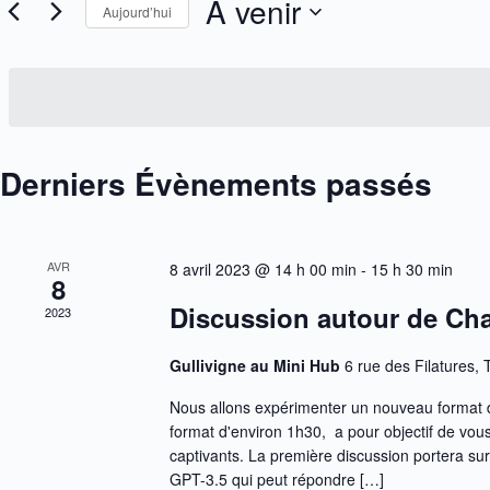
À venir
r
Aujourd’hui
c
m
h
o
S
e
t
é
e
-
l
t
c
e
n
l
c
a
é
t
.
v
i
R
i
Derniers Évènements passés
o
e
g
n
c
n
a
h
e
t
e
z
i
r
u
AVR
8 avril 2023 @ 14 h 00 min
-
15 h 30 min
o
c
8
n
n
h
e
d
Discussion autour de Ch
2023
e
d
e
r
a
v
É
t
Gullivigne au Mini Hub
6 rue des Filatures, 
u
v
e
e
è
.
Nous allons expérimenter un nouveau format d
s
n
É
e
format d'environ 1h30, a pour objectif de vous
v
m
captivants. La première discussion portera sur 
è
e
GPT-3.5 qui peut répondre […]
n
n