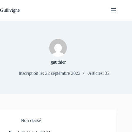
Passer
au
Gullivigne
contenu
gauthier
Inscription le: 22 septembre 2022
Articles: 32
Non classé