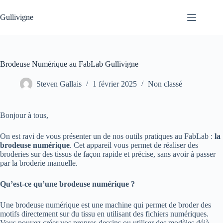
Passer
au
Gullivigne
contenu
Brodeuse Numérique au FabLab Gullivigne
Steven Gallais
1 février 2025
Non classé
Bonjour à tous,
On est ravi de vous présenter un de nos outils pratiques au FabLab :
la
brodeuse numérique
. Cet appareil vous permet de réaliser des
broderies sur des tissus de façon rapide et précise, sans avoir à passer
par la broderie manuelle.
Qu’est-ce qu’une brodeuse numérique ?
Une brodeuse numérique est une machine qui permet de broder des
motifs directement sur du tissu en utilisant des fichiers numériques.
Vous pouvez créer vos propres dessins ou utiliser des modèles déjà