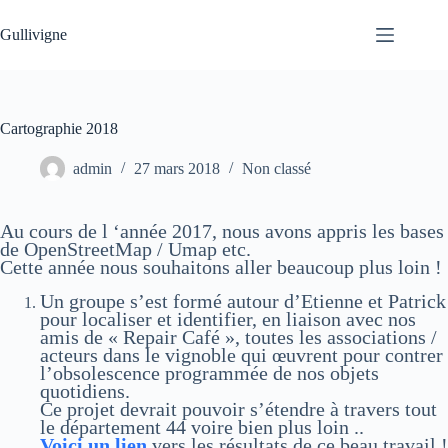
Passer
au
Gullivigne
contenu
Cartographie 2018
admin
27 mars 2018
Non classé
Au cours de l ‘année 2017, nous avons appris les bases
de OpenStreetMap / Umap etc.
Cette année nous souhaitons aller beaucoup plus loin !
Un groupe s’est formé autour d’Etienne et Patrick
pour localiser et identifier, en liaison avec nos
amis de « Repair Café », toutes les associations /
acteurs dans le vignoble qui œuvrent pour contrer
l’obsolescence programmée de nos objets
quotidiens.
Ce projet devrait pouvoir s’étendre à travers tout
le département 44 voire bien plus loin ..
Voici un lien
vers les résultats de ce beau travail !