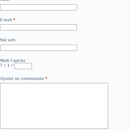
E-mail
*
Site web
Math Captcha
7 + 1 =
Ajouter un commentaire
*