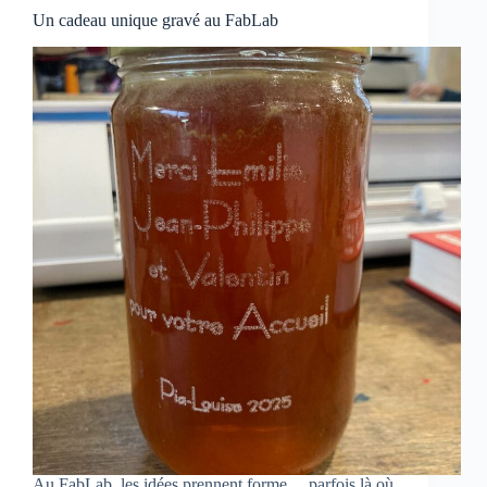
Un cadeau unique gravé au FabLab
Au FabLab, les idées prennent forme… parfois là où